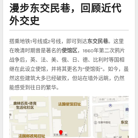
漫步东交民巷，回顾近代
外交史
搭乘地铁1号线或2号线，即可到达
东交民巷
。这里
在晚清时期曾是著名的
使馆区
，1860年第二次鸦片
战争后，英、法、美、俄、日、德、比利时等国相
继在此设立使馆，并将其更名为“使馆街”。如今，虽
然这些建筑大多已经破败，但站在墙外远眺，仍然
能感受到往日的繁华。