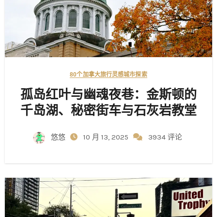
80个加拿大旅行灵感
城市探索
孤岛红叶与幽魂夜巷：金斯顿的
千岛湖、秘密街车与石灰岩教堂
悠悠
10 月 13, 2025
3934 评论