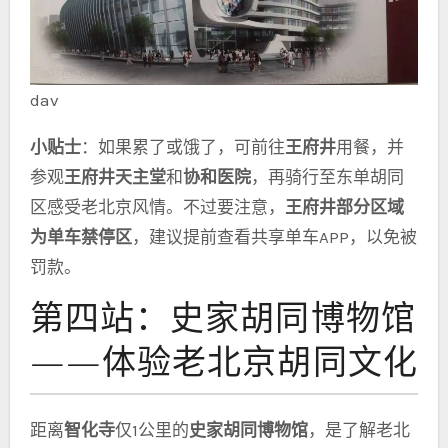
dav
小贴士
：如果累了或饿了，可前往
王府井
用餐，并
参观
王府井天主堂
和
协和医院
，再骑行至东单胡同
区感受老北京风情。不过要注意，
王府井部分区域
为单车禁停区
，建议提前查看共享单车APP，以免被
罚款。
第四站：史家胡同博物馆
——体验老北京胡同文化
距离
智化寺
仅1公里的
史家胡同博物馆
，是了解老北